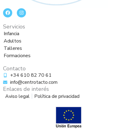
F
I
a
n
c
s
e
t
Servicios
b
a
o
g
Infancia
o
r
Adultos
k
a
m
Talleres
Formaciones
Contacto
+34 610 82 70 61
info@centrotacto.com
Enlaces de interés
Aviso legal
Política de privacidad