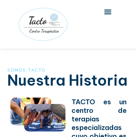
Ir
al
contenido
SOMOS TACTO
Nuestra Historia
TACTO es un
centro de
terapias
especializadas
cuyo objetivo es