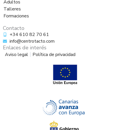
Adultos
k
a
m
Talleres
Formaciones
Contacto
+34 610 82 70 61
info@centrotacto.com
Enlaces de interés
Aviso legal
Política de privacidad