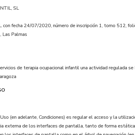
INFANTIL, SL
 fecha 24/07/2020, número de inscripción 1, tomo 512, folio
0, Las Palmas
ervicios de terapia ocupacional infantil una actividad regulada s
Zaragoza
SO
so (en adelante, Condiciones) es regular el acceso y la utilizac
a externa de los interfaces de pantalla, tanto de forma estática
n los interfaces de pantalla como en el árbol de navegación (en 