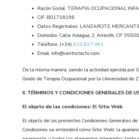
Razón Social: TERAPIA OCUPACIONAL 
CIF: B01718196
Datos Registrales: LANZAROTE MERCANTIL con
Domicilio: Calle Aniagua, 2, Arrecife, CP 3550
Teléfono: (+34)
610 827 061
Email: info@centrotacto.com
De la misma manera, siendo la actividad ejercida por S
Grado de Terapia Ocupacional por la Universidad de 
II. TÉRMINOS Y CONDICIONES GENERALES DE U
El objeto de las condiciones: El Sitio Web
El objeto de las presentes Condiciones Generales de U
Condiciones se entenderá como Sitio Web: la aparienci
navegación; y todos los elementos integrados tanto e