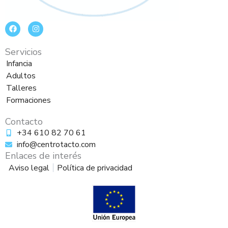
F
I
a
n
c
s
e
t
Servicios
b
a
o
g
Infancia
o
r
Adultos
k
a
m
Talleres
Formaciones
Contacto
+34 610 82 70 61
info@centrotacto.com
Enlaces de interés
Aviso legal
Política de privacidad