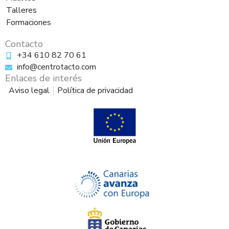
k
a
m
Talleres
Formaciones
Contacto
+34 610 82 70 61
info@centrotacto.com
Enlaces de interés
Aviso legal
Política de privacidad